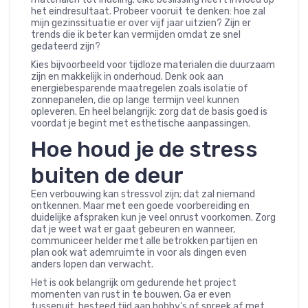
het eindresultaat. Probeer vooruit te denken: hoe zal
mijn gezinssituatie er over vijf jaar uitzien? Zijn er
trends die ik beter kan vermijden omdat ze snel
gedateerd zijn?
Kies bijvoorbeeld voor tijdloze materialen die duurzaam
zijn en makkelijk in onderhoud. Denk ook aan
energiebesparende maatregelen zoals isolatie of
zonnepanelen, die op lange termijn veel kunnen
opleveren. En heel belangrijk: zorg dat de basis goed is
voordat je begint met esthetische aanpassingen.
Hoe houd je de stress
buiten de deur
Een verbouwing kan stressvol zijn; dat zal niemand
ontkennen. Maar met een goede voorbereiding en
duidelijke afspraken kun je veel onrust voorkomen. Zorg
dat je weet wat er gaat gebeuren en wanneer,
communiceer helder met alle betrokken partijen en
plan ook wat ademruimte in voor als dingen even
anders lopen dan verwacht.
Het is ook belangrijk om gedurende het project
momenten van rust in te bouwen. Ga er even
tussenuit, besteed tijd aan hobby’s of spreek af met