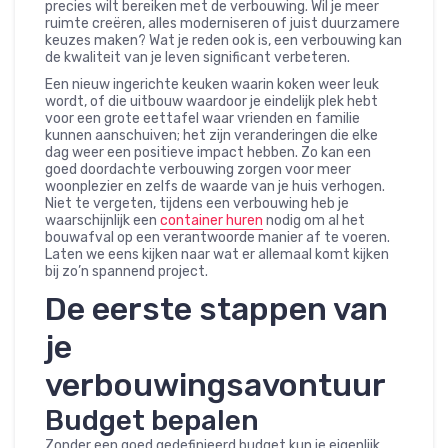
precies wilt bereiken met de verbouwing. Wil je meer
ruimte creëren, alles moderniseren of juist duurzamere
keuzes maken? Wat je reden ook is, een verbouwing kan
de kwaliteit van je leven significant verbeteren.
Een nieuw ingerichte keuken waarin koken weer leuk
wordt, of die uitbouw waardoor je eindelijk plek hebt
voor een grote eettafel waar vrienden en familie
kunnen aanschuiven; het zijn veranderingen die elke
dag weer een positieve impact hebben. Zo kan een
goed doordachte verbouwing zorgen voor meer
woonplezier en zelfs de waarde van je huis verhogen.
Niet te vergeten, tijdens een verbouwing heb je
waarschijnlijk een
container huren
nodig om al het
bouwafval op een verantwoorde manier af te voeren.
Laten we eens kijken naar wat er allemaal komt kijken
bij zo’n spannend project.
De eerste stappen van
je
verbouwingsavontuur
Budget bepalen
Zonder een goed gedefinieerd budget kun je eigenlijk