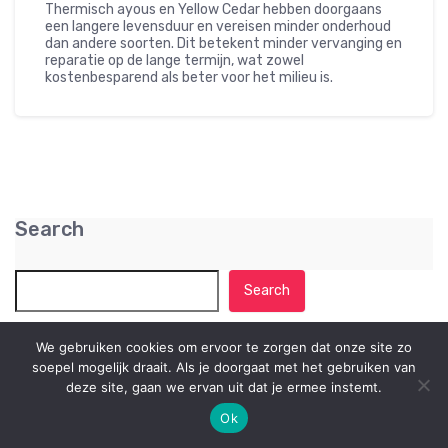
Thermisch ayous en Yellow Cedar hebben doorgaans
een langere levensduur en vereisen minder onderhoud
dan andere soorten. Dit betekent minder vervanging en
reparatie op de lange termijn, wat zowel
kostenbesparend als beter voor het milieu is.
Search
Search
We gebruiken cookies om ervoor te zorgen dat onze site zo
Recente berichten
soepel mogelijk draait. Als je doorgaat met het gebruiken van
deze site, gaan we ervan uit dat je ermee instemt.
Springer Festival Haarlem 2026: Een Cultureel
Hoogtepunt met Gezonde Invloeden
Ok