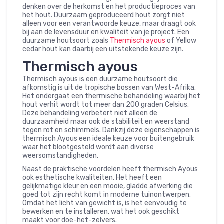
denken over de herkomst en het productieproces van
het hout. Duurzaam geproduceerd hout zorgt niet
alleen voor een verantwoorde keuze, maar draagt ook
bij aan de levensduur en kwaliteit van je project. Een
duurzame houtsoort zoals
Thermisch ayous
of Yellow
cedar hout kan daarbij een uitstekende keuze zijn.
Thermisch ayous
Thermisch ayous is een duurzame houtsoort die
afkomstig is uit de tropische bossen van West-Afrika.
Het ondergaat een thermische behandeling waarbij het
hout verhit wordt tot meer dan 200 graden Celsius.
Deze behandeling verbetert niet alleen de
duurzaamheid maar ook de stabiliteit en weerstand
tegen rot en schimmels. Dankzij deze eigenschappen is
thermisch Ayous een ideale keuze voor buitengebruik
waar het blootgesteld wordt aan diverse
weersomstandigheden.
Naast de praktische voordelen heeft thermisch Ayous
ook esthetische kwaliteiten. Het heeft een
gelijkmatige kleur en een mooie, gladde afwerking die
goed tot zijn recht komt in moderne tuinontwerpen.
Omdat het licht van gewicht is, is het eenvoudig te
bewerken en te installeren, wat het ook geschikt
maakt voor doe-het-zelvers.