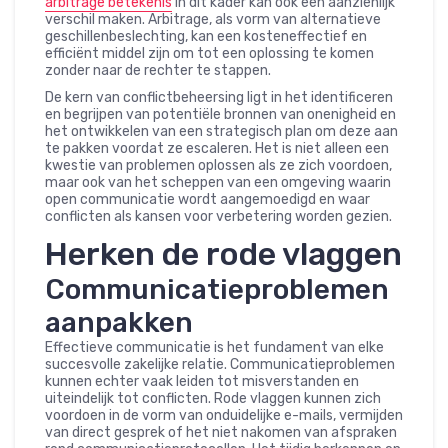
arbitrage betekenis
in dit kader kan ook een aanzienlijk
verschil maken. Arbitrage, als vorm van alternatieve
geschillenbeslechting, kan een kosteneffectief en
efficiënt middel zijn om tot een oplossing te komen
zonder naar de rechter te stappen.
De kern van conflictbeheersing ligt in het identificeren
en begrijpen van potentiële bronnen van onenigheid en
het ontwikkelen van een strategisch plan om deze aan
te pakken voordat ze escaleren. Het is niet alleen een
kwestie van problemen oplossen als ze zich voordoen,
maar ook van het scheppen van een omgeving waarin
open communicatie wordt aangemoedigd en waar
conflicten als kansen voor verbetering worden gezien.
Herken de rode vlaggen
Communicatieproblemen
aanpakken
Effectieve communicatie is het fundament van elke
succesvolle zakelijke relatie. Communicatieproblemen
kunnen echter vaak leiden tot misverstanden en
uiteindelijk tot conflicten. Rode vlaggen kunnen zich
voordoen in de vorm van onduidelijke e-mails, vermijden
van direct gesprek of het niet nakomen van afspraken