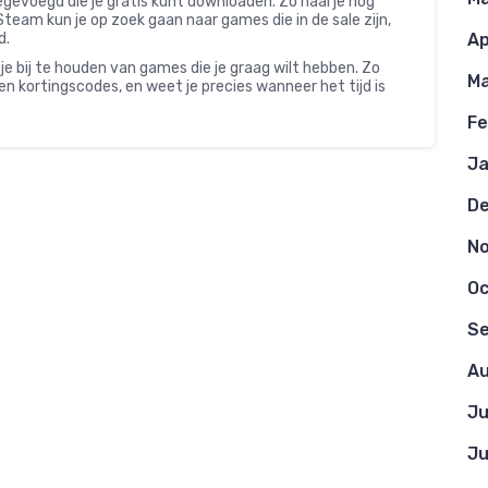
evoegd die je gratis kunt downloaden. Zo haal je nog
eam kun je op zoek gaan naar games die in de sale zijn,
d.
Ap
je bij te houden van games die je graag wilt hebben. Zo
Ma
en kortingscodes, en weet je precies wanneer het tijd is
Fe
Ja
D
N
Oc
S
Au
Ju
Ju