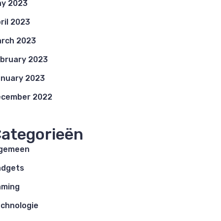
y 2023
ril 2023
rch 2023
bruary 2023
nuary 2023
ecember 2022
ategorieën
lgemeen
adgets
aming
chnologie