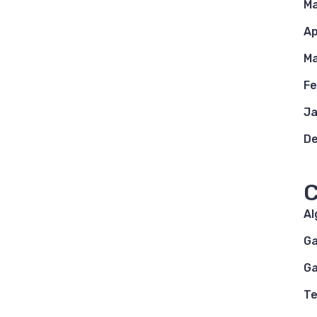
Ma
Ap
Ma
Fe
Ja
D
C
A
G
G
Te