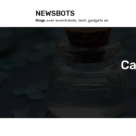
S
k
NEWSBOTS
i
Blogs over woontrends, tech, gadgets en meer
p
t
o
c
o
n
Ca
t
e
n
t