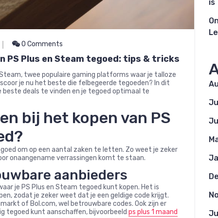
is
On
Le
0 Comments
n PS Plus en Steam tegoed: tips & tricks
A
 Steam, twee populaire gaming platforms waar je talloze
scoor je nu het beste die felbegeerde tegoeden? In dit
Au
e beste deals te vinden en je tegoed optimaal te
Ju
ten bij het kopen van PS
Ju
ed?
Ma
 goed om op een aantal zaken te letten. Zo weet je zeker
Ja
 voor onaangename verrassingen komt te staan.
rouwbare aanbieders
D
 waar je PS Plus en Steam tegoed kunt kopen. Het is
N
en, zodat je zeker weet dat je een geldige code krijgt.
amarkt of Bol.com, wel betrouwbare codes. Ook zijn er
lig tegoed kunt aanschaffen, bijvoorbeeld
ps plus 1 maand
Ju