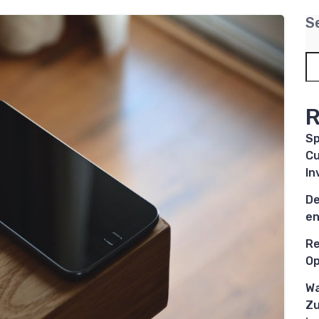
S
R
Sp
Cu
In
De
en
Re
Op
Wa
Zu