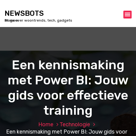
S
k
NEWSBOTS
i
Blogs over woontrends, tech, gadgets en meer
p
t
o
c
o
n
Een kennismaking
t
e
met Power BI: Jouw
n
t
gids voor effectieve
training
Home
Technologie
Een kennismaking met Power BI: Jouw gids voor