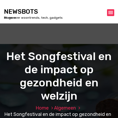
S
k
NEWSBOTS
i
Blogs over woontrends, tech, gadgets en meer
p
t
o
c
o
n
Het Songfestival en
t
e
de impact op
n
t
gezondheid en
welzijn
Home
Algemeen
Het Songfestival en de impact op gezondheid en