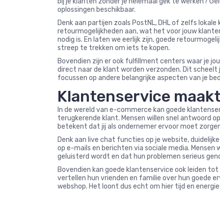
bij je klanten zonder je helemaal gek te werken? Gel
oplossingen beschikbaar.
Denk aan partijen zoals PostNL, DHL of zelfs lokale
retourmogelijkheden aan, wat het voor jouw klante
nodig is. En laten we eerlijk zijn, goede retourmog
streep te trekken om iets te kopen.
Bovendien zijn er ook fulfillment centers waar je j
direct naar de klant worden verzonden. Dit scheelt j
focussen op andere belangrijke aspecten van je bedr
Klantenservice maakt 
In de wereld van e-commerce kan goede klantenser
terugkerende klant. Mensen willen snel antwoord op
betekent dat jij als ondernemer ervoor moet zorgen 
Denk aan live chat functies op je website, duidelijk
op e-mails en berichten via sociale media. Mensen 
geluisterd wordt en dat hun problemen serieus ge
Bovendien kan goede klantenservice ook leiden t
vertellen hun vrienden en familie over hun goede e
webshop. Het loont dus echt om hier tijd en energie 