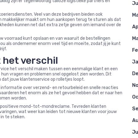
ukkig zijn er tegenwoordig talloze logistieke partners en
Ju
 koeriersdiensten. Veel van deze bedrijven bieden ook
Ma
n makkelijker maakt om hun aankopen terug te sturen als dat
elijkheden kunnen net dat extra zetje geven om iemand over de
Ap
Ma
ouw voorraad kunt opslaan en van waaruit de bestellingen
ou als ondernemer enorm veel tijd en moeite, zodat jij je kunt
ijf.
Fe
het verschil
Ja
vice het verschil maken tussen een eenmalige klant en een
D
 hun vragen en problemen snel opgelost zien worden. Dit
dat jouw klantenservice op rolletjes loopt.
N
e informatie over verzend- en retourbeleid en snelle reacties
waarderen het enorm als ze het gevoel hebben dat er naar hen
Oc
nomen worden.
ot positieve mond-tot-mondreclame. Tevreden klanten
S
rvaringen, wat weer kan leiden tot nieuwe klanten voor jouw
in te steken.
Au
Ju