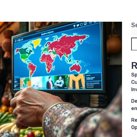
S
R
Sp
Cu
In
De
en
Re
Op