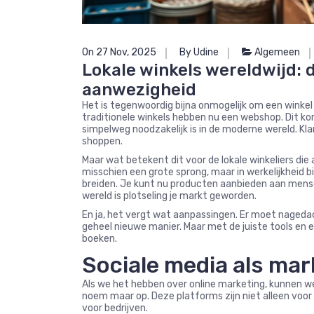
On 27 Nov, 2025
By Udine
Algemeen
Lokale winkels wereldwijd: 
aanwezigheid
Het is tegenwoordig bijna onmogelijk om een winkel
traditionele winkels hebben nu een webshop. Dit ko
simpelweg noodzakelijk is in de moderne wereld. Kl
shoppen.
Maar wat betekent dit voor de lokale winkeliers die a
misschien een grote sprong, maar in werkelijkheid bi
breiden. Je kunt nu producten aanbieden aan mensen
wereld is plotseling je markt geworden.
En ja, het vergt wat aanpassingen. Er moet nagedac
geheel nieuwe manier. Maar met de juiste tools en e
boeken.
Sociale media als mar
Als we het hebben over online marketing, kunnen w
noem maar op. Deze platforms zijn niet alleen voor 
voor bedrijven.