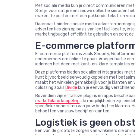
Met sociale media kun je direct communiceren met j
Stel je voor dat je een nieuwe collectie sieraden h
maken, te posten met een pakkende tekst, en voila
Daarnaast bieden sociale media advertentiemogelijk
advertenties zien op basis van leeftijd, locatie, in
marketingbudget efficiënt te gebruiken en echt de 
E-commerce platform
E-commerce platforms zoals Shopify, WooCommerc
ondernemers om online te gaan. Vroeger had je een
iedereen het doen met kant-en-klare templates en 
Deze platforms bieden ook allerlei integraties me
kunt bijvoorbeeld eenvoudig koppelen met betaalme
maakt het winkelen gemakkelijk voor je klanten en 
oplossing zoals
Divide
kun je eenvoudig verschillen
Bovendien zijn er talloze plugins en apps beschikb
marketplace koppeling
, de mogelijkheden zijn eind
specifieke behoeften van jouw bedrijf en klanten. 
behoeften van jouw bedrijf en klanten.
Logistiek is geen obs
Een van de grootste zorgen van winkeliers die online w