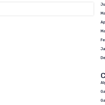
Ju
Ma
Ap
Ma
Fe
Ja
D
C
A
G
G