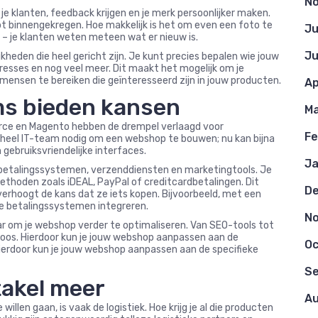
N
e klanten, feedback krijgen en je merk persoonlijker maken.
ebt binnengekregen. Hoe makkelijk is het om even een foto te
Ju
 – je klanten weten meteen wat er nieuw is.
Ju
heden die heel gericht zijn. Je kunt precies bepalen wie jouw
teresses en nog veel meer. Dit maakt het mogelijk om je
mensen te bereiken die geïnteresseerd zijn in jouw producten.
Ap
s bieden kansen
Ma
e en Magento hebben de drempel verlaagd voor
Fe
 heel IT-team nodig om een webshop te bouwen; nu kan bijna
gebruiksvriendelijke interfaces.
Ja
t betalingssystemen, verzenddiensten en marketingtools. Je
thoden zoals iDEAL, PayPal of creditcardbetalingen. Dit
D
verhoogt de kans dat ze iets kopen. Bijvoorbeeld, met een
de betalingssystemen integreren.
N
aar om je webshop verder te optimaliseren. Van SEO-tools tot
eloos. Hierdoor kun je jouw webshop aanpassen aan de
Oc
Hierdoor kun je jouw webshop aanpassen aan de specifieke
S
takel meer
Au
illen gaan, is vaak de logistiek. Hoe krijg je al die producten