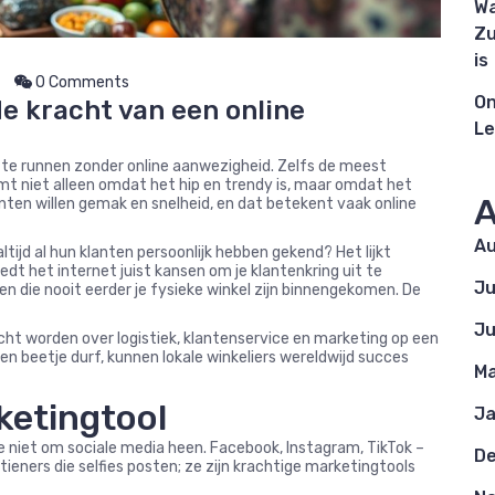
Wa
Zu
is
0 Comments
On
de kracht van een online
Le
 te runnen zonder online aanwezigheid. Zelfs de meest
mt niet alleen omdat het hip en trendy is, maar omdat het
A
anten willen gemak en snelheid, en dat betekent vaak online
Au
ltijd al hun klanten persoonlijk hebben gekend? Het lijkt
edt het internet juist kansen om je klantenkring uit te
Ju
 die nooit eerder je fysieke winkel zijn binnengekomen. De
Ju
ht worden over logistiek, klantenservice en marketing op een
en beetje durf, kunnen lokale winkeliers wereldwijd succes
Ma
ketingtool
Ja
e niet om sociale media heen. Facebook, Instagram, TikTok –
D
tieners die selfies posten; ze zijn krachtige marketingtools